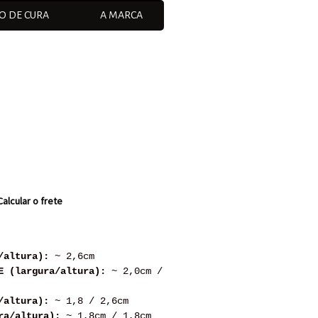
O DE CURA
A MARCA
Calcular o frete
/altura):
~ 2,6cm
E (largura/altura):
~ 2,0cm /
/altura):
~ 1,8 / 2,6cm
ra/altura):
~ 1,8cm / 1,8cm