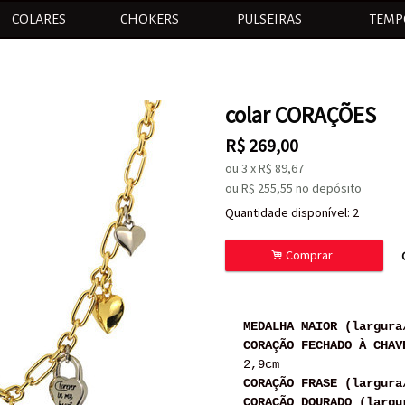
COLARES
CHOKERS
PULSEIRAS
TEMP
colar CORAÇÕES
R$
269,00
ou
3
x
R$
89,67
ou R$
255,55
no depósito
Quantidade disponível:
2
.
Comprar
MEDALHA MAIOR (largura
CORAÇÃO FECHADO À CHAV
2,9cm
CORAÇÃO FRASE (largura
CORAÇÃO DOURADO (largu