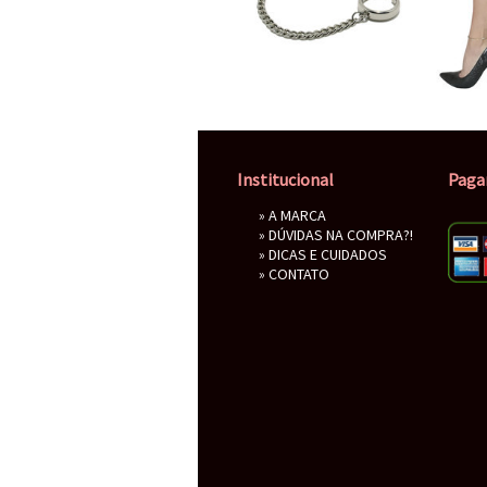
Institucional
Paga
»
A MARCA
»
DÚVIDAS NA COMPRA?!
»
DICAS E CUIDADOS
»
CONTATO