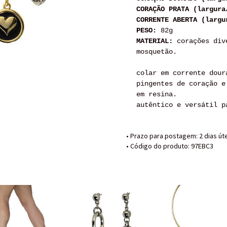
CORAÇÃO PRATA (largura
CORRENTE ABERTA (largu
PESO:
82g
MATERIAL:
corações dive
mosquetão.
colar em corrente dour
pingentes de coração e
em resina.
autêntico e versátil 
• Prazo para postagem:
2 dias út
• Código do produto: 97EBC3