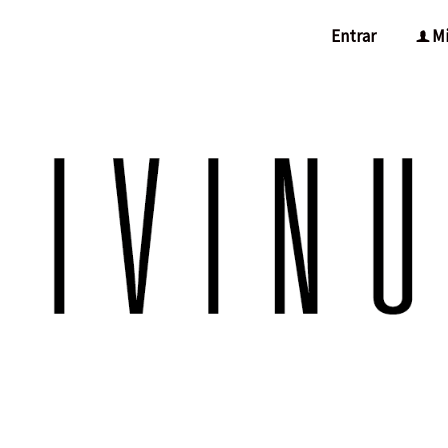
Entrar
Mi
f