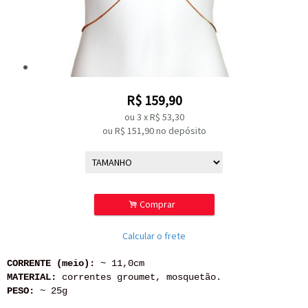
R$
159,90
ou
3
x
R$
53,30
ou R$
151,90
no depósito
.
Comprar
Calcular o frete
CORRENTE (meio):
~ 11,0cm
MATERIAL:
correntes groumet, mosquetão.
PESO:
~ 25g