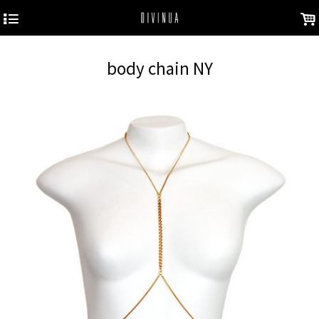
4
.
body chain NY