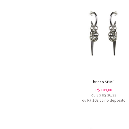
brinco SPIKE
R$
109,00
ou
3
x
R$
36,33
ou R$
103,55
no depósito