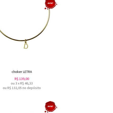
choker LETRA
R$
139,00
ou
3
x
R$
46,33
ou R$
132,05
no depósito