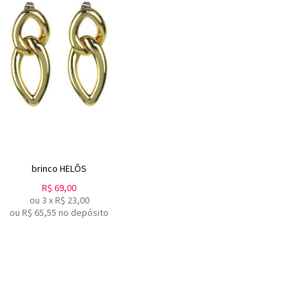
brinco HELÔS
R$
69,00
ou
3
x
R$
23,00
ou R$
65,55
no depósito