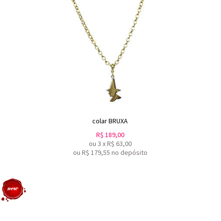
colar BRUXA
R$
189,00
ou
3
x
R$
63,00
ou R$
179,55
no depósito