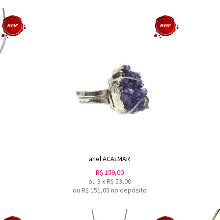
anel ACALMAR
R$
159,00
ou
3
x
R$
53,00
ou R$
151,05
no depósito