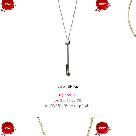
colar SPIKE
R$
159,00
ou
3
x
R$
53,00
ou R$
151,05
no depósito