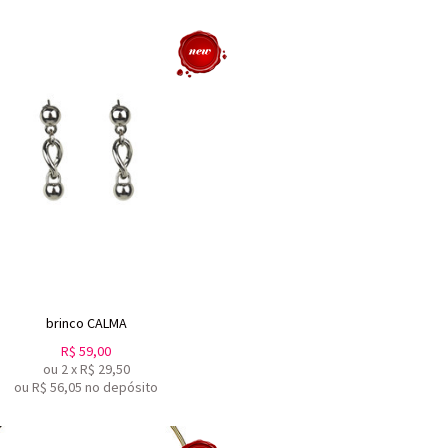
brinco CALMA
R$
59,00
ou
2
x
R$
29,50
ou R$
56,05
no depósito