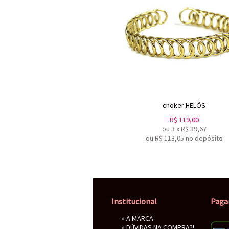
choker HELÔS
R$
119,00
ou
3
x
R$
39,67
ou R$
113,05
no depósito
Institucional
Paga
»
A MARCA
»
DÚVIDAS NA COMPRA?!