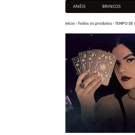
ANÉIS
BRINCOS
Início
›
Todos os produtos
›
TEMPO DE 