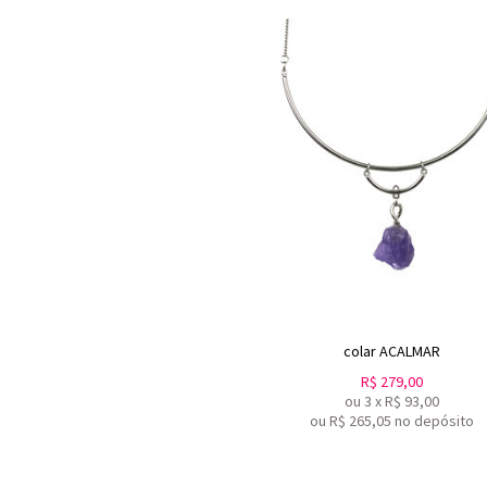
colar ACALMAR
R$
279,00
ou
3
x
R$
93,00
ou R$
265,05
no depósito