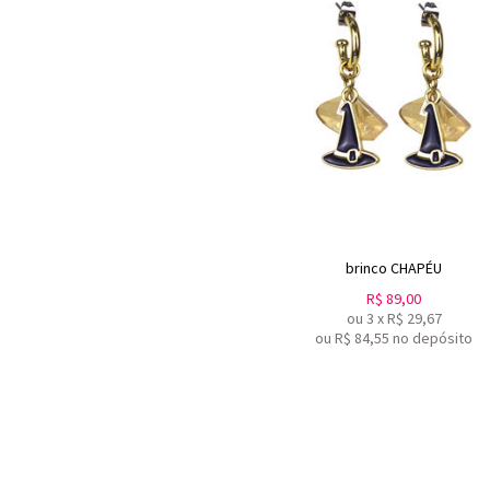
brinco CHAPÉU
R$
89,00
ou
3
x
R$
29,67
ou R$
84,55
no depósito