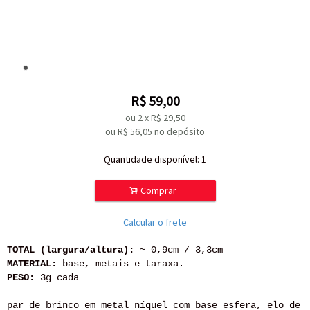
R$
59,00
ou
2
x
R$
29,50
ou R$
56,05
no depósito
Quantidade disponível:
1
.
Comprar
Calcular o frete
TOTAL (largura/altura):
~ 0,9cm / 3,3cm
MATERIAL:
base, metais e taraxa.
PESO:
3g cada
par de brinco em metal níquel com base esfera, elo de