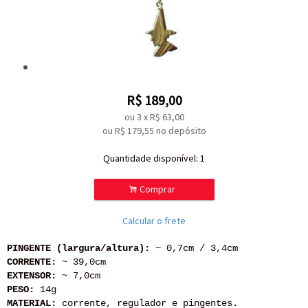
R$
189,00
ou
3
x
R$
63,00
ou R$
179,55
no depósito
Quantidade disponível:
1
.
Comprar
Calcular o frete
PINGENTE (largura/altura):
~ 0,7cm / 3,4cm
CORRENTE:
~ 39,0cm
EXTENSOR:
~ 7,0cm
PESO:
14g
MATERIAL:
corrente, regulador e pingentes.